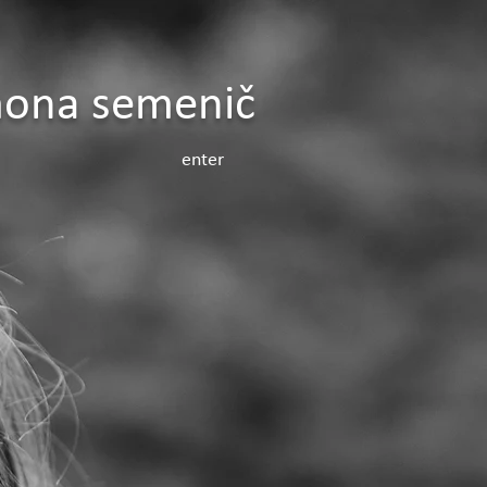
mona semenič
enter